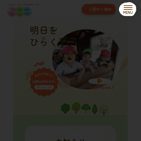
コ
ナ
ン
ビ
入園のご案内
テ
ゲ
ン
ー
ツ
シ
へ
ョ
ス
ン
キ
に
ッ
移
プ
動
Play Movie！