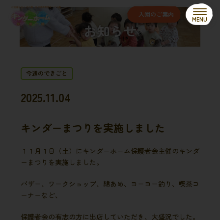
コ
ナ
ン
ビ
入園のご案内
テ
ゲ
お知らせ
ン
ー
ツ
シ
へ
ョ
ス
ン
キ
に
今週のできごと
ッ
移
プ
動
2025.11.04
キンダーまつりを実施しました
１１月１日（土）にキンダーホーム保護者会主催のキンダ
ーまつりを実施しました。
バザー、ワークショップ、綿あめ、ヨーヨー釣り、喫茶コ
ーナーなど、
保護者会の有志の方に出店していただき、大盛況でした。